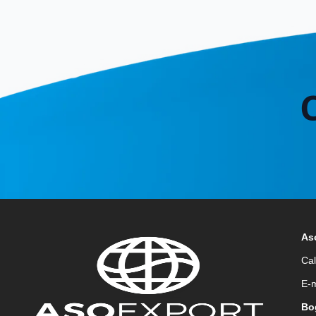
As
Cal
E-m
Bo